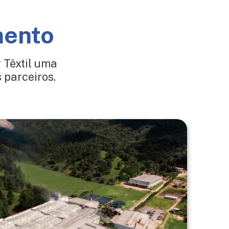
mento
 Têxtil uma
parceiros.