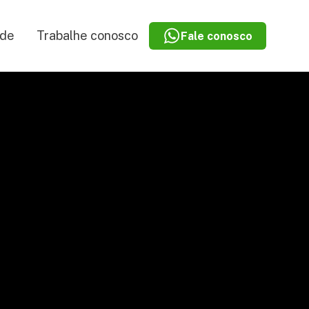
ade
Trabalhe conosco
Fale conosco