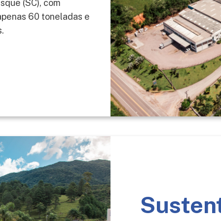
usque (SC), com
apenas 60 toneladas e
.
Susten