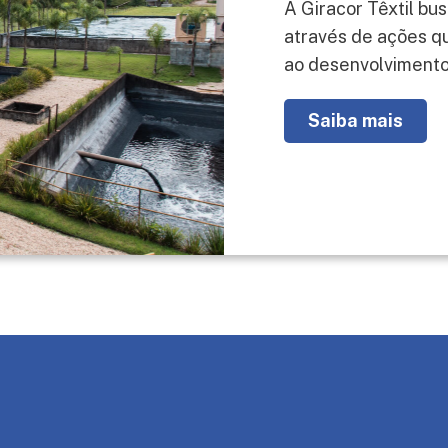
A Giracor Têxtil bu
através de ações qu
ao desenvolvimento
Saiba mais