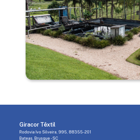
Giracor Têxtil
Rodovia Ivo Silveira, 995, 88355-201
Bateas, Brusque - SC